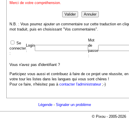
Merci de votre compréhension.
N.B. : Vous pourrez ajouter un commentaire sur cette traduction en cliq
mot traduit, puis en choisissant "Vos commentaires".
Mot
Se
Login
de
connecter
:
passe
:
:
Vous n'avez pas d'identifiant ?
Participez vous aussi et contribuez à faire de ce projet une réussite, en
votre tour les listes dans les langues qui vous sont chères !
Pour ce faire, n'hésitez pas à
contacter l'administrateur
;-)
Légende
-
Signaler un problème
© Pixou - 2005-2026