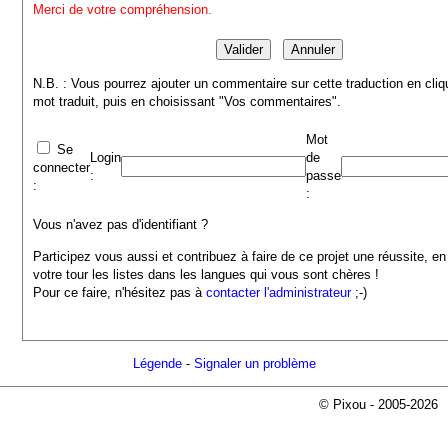
Merci de votre compréhension.
N.B. : Vous pourrez ajouter un commentaire sur cette traduction en cliq
mot traduit, puis en choisissant "Vos commentaires".
Mot
Se
Login
de
connecter
:
passe
:
:
Vous n'avez pas d'identifiant ?
Participez vous aussi et contribuez à faire de ce projet une réussite, en
votre tour les listes dans les langues qui vous sont chères !
Pour ce faire, n'hésitez pas à
contacter l'administrateur
;-)
Légende
-
Signaler un problème
© Pixou - 2005-2026