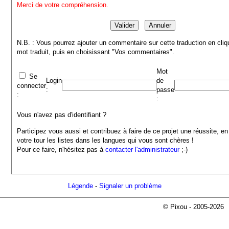
Merci de votre compréhension.
N.B. : Vous pourrez ajouter un commentaire sur cette traduction en cliq
mot traduit, puis en choisissant "Vos commentaires".
Mot
Se
Login
de
connecter
:
passe
:
:
Vous n'avez pas d'identifiant ?
Participez vous aussi et contribuez à faire de ce projet une réussite, en
votre tour les listes dans les langues qui vous sont chères !
Pour ce faire, n'hésitez pas à
contacter l'administrateur
;-)
Légende
-
Signaler un problème
© Pixou - 2005-2026