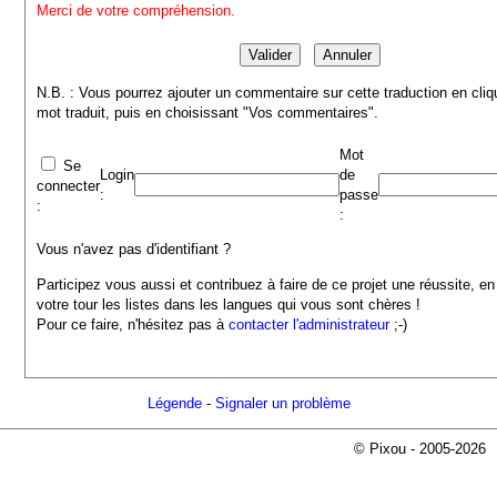
Merci de votre compréhension.
N.B. : Vous pourrez ajouter un commentaire sur cette traduction en cliq
mot traduit, puis en choisissant "Vos commentaires".
Mot
Se
Login
de
connecter
:
passe
:
:
Vous n'avez pas d'identifiant ?
Participez vous aussi et contribuez à faire de ce projet une réussite, en
votre tour les listes dans les langues qui vous sont chères !
Pour ce faire, n'hésitez pas à
contacter l'administrateur
;-)
Légende
-
Signaler un problème
© Pixou - 2005-2026