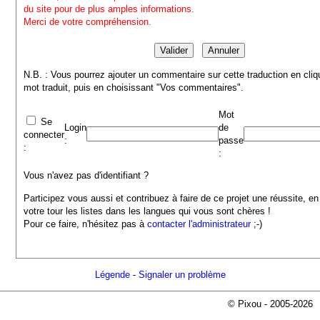
du site pour de plus amples informations.
Merci de votre compréhension.
N.B. : Vous pourrez ajouter un commentaire sur cette traduction en cliq
mot traduit, puis en choisissant "Vos commentaires".
Mot
Se
Login
de
connecter
:
passe
:
:
Vous n'avez pas d'identifiant ?
Participez vous aussi et contribuez à faire de ce projet une réussite, en
votre tour les listes dans les langues qui vous sont chères !
Pour ce faire, n'hésitez pas à
contacter l'administrateur
;-)
Légende
-
Signaler un problème
© Pixou - 2005-2026