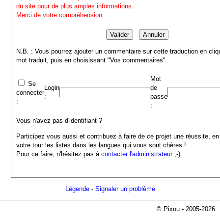
du site pour de plus amples informations.
Merci de votre compréhension.
N.B. : Vous pourrez ajouter un commentaire sur cette traduction en cliq
mot traduit, puis en choisissant "Vos commentaires".
Mot
Se
Login
de
connecter
:
passe
:
:
Vous n'avez pas d'identifiant ?
Participez vous aussi et contribuez à faire de ce projet une réussite, en
votre tour les listes dans les langues qui vous sont chères !
Pour ce faire, n'hésitez pas à
contacter l'administrateur
;-)
Légende
-
Signaler un problème
© Pixou - 2005-2026