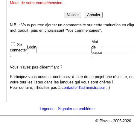
Merci de votre compréhension.
N.B. : Vous pourrez ajouter un commentaire sur cette traduction en cliq
mot traduit, puis en choisissant "Vos commentaires".
Mot
Se
Login
de
connecter
:
passe
:
:
Vous n'avez pas d'identifiant ?
Participez vous aussi et contribuez à faire de ce projet une réussite, en
votre tour les listes dans les langues qui vous sont chères !
Pour ce faire, n'hésitez pas à
contacter l'administrateur
;-)
Légende
-
Signaler un problème
© Pixou - 2005-2026