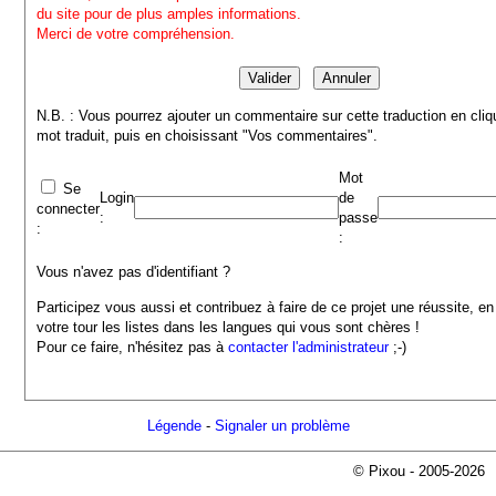
du site pour de plus amples informations.
Merci de votre compréhension.
N.B. : Vous pourrez ajouter un commentaire sur cette traduction en cliq
mot traduit, puis en choisissant "Vos commentaires".
Mot
Se
Login
de
connecter
:
passe
:
:
Vous n'avez pas d'identifiant ?
Participez vous aussi et contribuez à faire de ce projet une réussite, en
votre tour les listes dans les langues qui vous sont chères !
Pour ce faire, n'hésitez pas à
contacter l'administrateur
;-)
Légende
-
Signaler un problème
© Pixou - 2005-2026