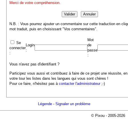
Merci de votre compréhension.
N.B. : Vous pourrez ajouter un commentaire sur cette traduction en cliq
mot traduit, puis en choisissant "Vos commentaires".
Mot
Se
Login
de
connecter
:
passe
:
:
Vous n'avez pas d'identifiant ?
Participez vous aussi et contribuez à faire de ce projet une réussite, en
votre tour les listes dans les langues qui vous sont chères !
Pour ce faire, n'hésitez pas à
contacter l'administrateur
;-)
Légende
-
Signaler un problème
© Pixou - 2005-2026