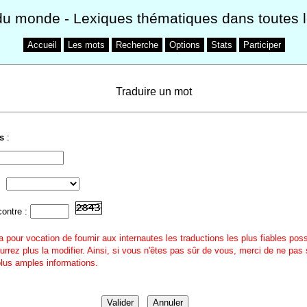
du monde
- Lexiques thématiques dans toutes 
Accueil
Les mots
Recherche
Options
Stats
Participer
Traduire un mot
s
:
contre :
a pour vocation de fournir aux internautes les traductions les plus fiables pos
urrez plus la modifier. Ainsi, si vous n'êtes pas sûr de vous, merci de ne pas 
 plus amples informations.