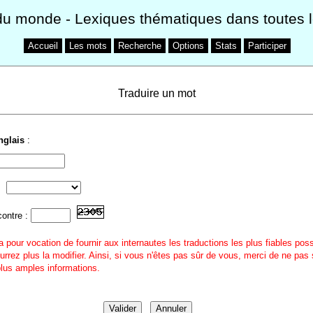
du monde
- Lexiques thématiques dans toutes 
Accueil
Les mots
Recherche
Options
Stats
Participer
Traduire un mot
nglais
:
contre :
a pour vocation de fournir aux internautes les traductions les plus fiables pos
urrez plus la modifier. Ainsi, si vous n'êtes pas sûr de vous, merci de ne pas 
 plus amples informations.