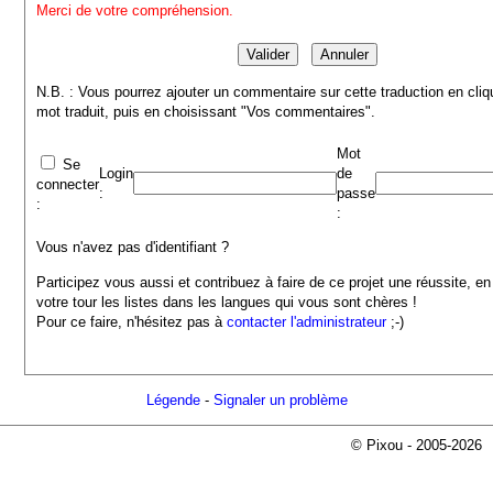
Merci de votre compréhension.
N.B. : Vous pourrez ajouter un commentaire sur cette traduction en cliq
mot traduit, puis en choisissant "Vos commentaires".
Mot
Se
Login
de
connecter
:
passe
:
:
Vous n'avez pas d'identifiant ?
Participez vous aussi et contribuez à faire de ce projet une réussite, en
votre tour les listes dans les langues qui vous sont chères !
Pour ce faire, n'hésitez pas à
contacter l'administrateur
;-)
Légende
-
Signaler un problème
© Pixou - 2005-2026