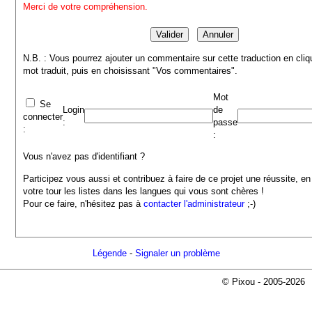
Merci de votre compréhension.
N.B. : Vous pourrez ajouter un commentaire sur cette traduction en cliq
mot traduit, puis en choisissant "Vos commentaires".
Mot
Se
Login
de
connecter
:
passe
:
:
Vous n'avez pas d'identifiant ?
Participez vous aussi et contribuez à faire de ce projet une réussite, en
votre tour les listes dans les langues qui vous sont chères !
Pour ce faire, n'hésitez pas à
contacter l'administrateur
;-)
Légende
-
Signaler un problème
© Pixou - 2005-2026