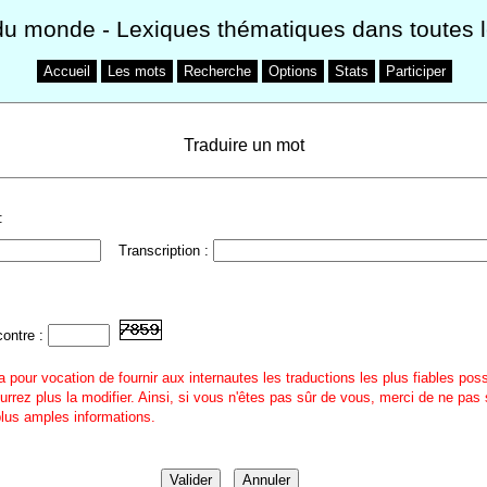
du monde
- Lexiques thématiques dans toutes 
Accueil
Les mots
Recherche
Options
Stats
Participer
Traduire un mot
:
Transcription :
contre :
a pour vocation de fournir aux internautes les traductions les plus fiables pos
urrez plus la modifier. Ainsi, si vous n'êtes pas sûr de vous, merci de ne pas 
 plus amples informations.