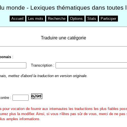
du monde
- Lexiques thématiques dans toutes 
Accueil
Les mots
Recherche
Options
Stats
Participer
Traduire une catégorie
ponais
:
Transcription :
ais, mettez d'abord la traduction en version originale.
contre :
a pour vocation de fournir aux internautes les traductions les plus fiables pos
urrez plus la modifier. Ainsi, si vous n'êtes pas sûr de vous, merci de ne pas 
 plus amples informations.