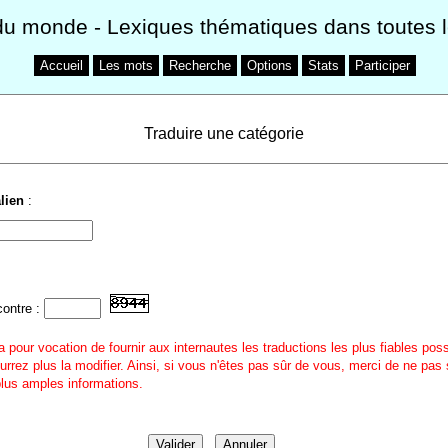
du monde
- Lexiques thématiques dans toutes 
Accueil
Les mots
Recherche
Options
Stats
Participer
Traduire une catégorie
alien
:
contre :
a pour vocation de fournir aux internautes les traductions les plus fiables pos
urrez plus la modifier. Ainsi, si vous n'êtes pas sûr de vous, merci de ne pas 
 plus amples informations.