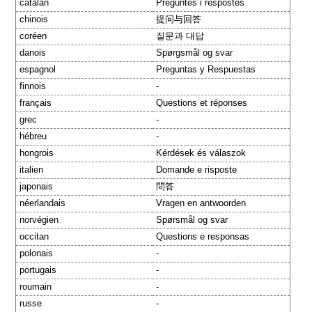
catalan
Preguntes i respostes
chinois
提问与回答
coréen
질문과 대답
danois
Spørgsmål og svar
espagnol
Preguntas y Respuestas
finnois
-
français
Questions et réponses
grec
-
hébreu
-
hongrois
Kérdések és válaszok
italien
Domande e risposte
japonais
問答
néerlandais
Vragen en antwoorden
norvégien
Spørsmål og svar
occitan
Questions e responsas
polonais
-
portugais
-
roumain
-
russe
-