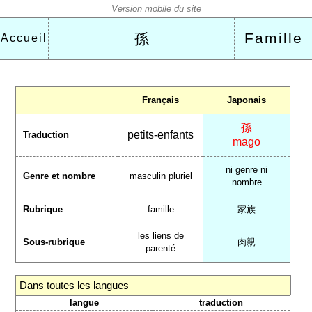
Famille
孫
Accueil
Français
Japonais
孫
petits-enfants
Traduction
mago
ni genre ni
Genre et nombre
masculin pluriel
nombre
Rubrique
famille
家族
les liens de
Sous-rubrique
肉親
parenté
Dans toutes les langues
langue
traduction