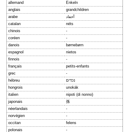
allemand
Enkeln
anglais
grandchildren
arabe
أحفاد
catalan
néts
chinois
-
coréen
-
danois
børnebørn
espagnol
nietos
finnois
-
français
petits-enfants
grec
-
hébreu
נכדים
hongrois
unokák
italien
nipoti (di nonno)
japonais
孫
néerlandais
-
norvégien
-
occitan
felens
polonais
-