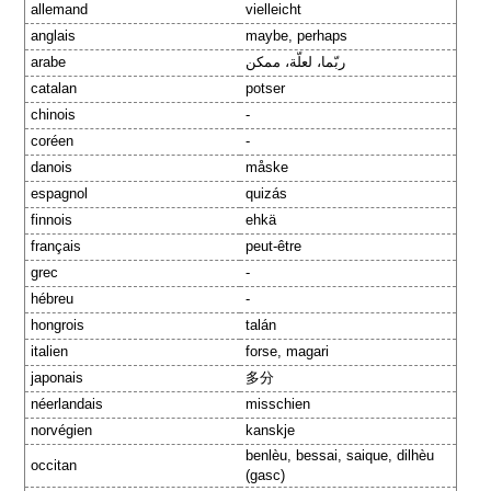
allemand
vielleicht
anglais
maybe, perhaps
arabe
ربّما، لعلّة، ممكن
catalan
potser
chinois
-
coréen
-
danois
måske
espagnol
quizás
finnois
ehkä
français
peut-être
grec
-
hébreu
-
hongrois
talán
italien
forse, magari
japonais
多分
néerlandais
misschien
norvégien
kanskje
benlèu, bessai, saique, dilhèu
occitan
(gasc)