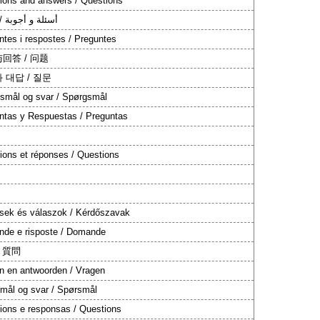
ions and answers / Questions
أسئلة و أجوبة /
ntes i respostes / Preguntes
回答 / 问题
 대답 / 질문
smål og svar / Spørgsmål
ntas y Respuestas / Preguntas
ions et réponses / Questions
sek és válaszok / Kérdőszavak
de e risposte / Domande
/ 質問
n en antwoorden / Vragen
mål og svar / Spørsmål
ions e responsas / Questions