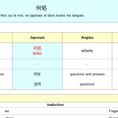
何処
Infos sur le mot, en japonais et dans toutes les langues
Japonais
Anglais
何処
where
doko
-
-
ses
問答
questions and answers
質問
questions
traduction
wo
Frage