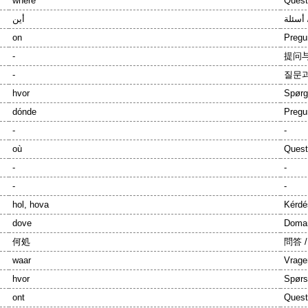
where
Quest
 أسئلة
أين
on
Pregu
-
提问与
-
질문과
hvor
Spørg
dónde
Pregu
-
-
où
Quest
-
-
-
-
hol, hova
Kérdé
dove
Doman
何処
問答 
waar
Vrage
hvor
Spørs
ont
Quest