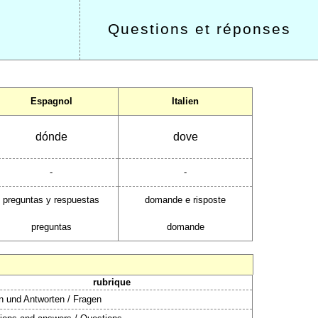
Questions et réponses
Espagnol
Italien
dónde
dove
-
-
preguntas y respuestas
domande e risposte
preguntas
domande
rubrique
n und Antworten / Fragen