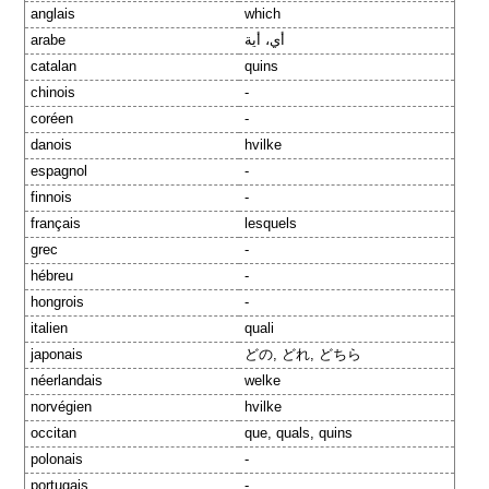
anglais
which
arabe
أي، أية
catalan
quins
chinois
-
coréen
-
danois
hvilke
espagnol
-
finnois
-
français
lesquels
grec
-
hébreu
-
hongrois
-
italien
quali
japonais
どの, どれ, どちら
néerlandais
welke
norvégien
hvilke
occitan
que, quals, quins
polonais
-
portugais
-