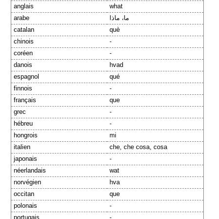
anglais
what
arabe
ما، ماذا
catalan
què
chinois
-
coréen
-
danois
hvad
espagnol
qué
finnois
-
français
que
grec
-
hébreu
-
hongrois
mi
italien
che, che cosa, cosa
japonais
-
néerlandais
wat
norvégien
hva
occitan
que
polonais
-
portugais
-