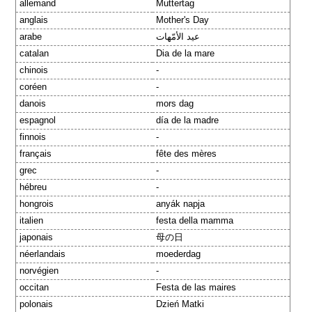
allemand
Muttertag
anglais
Mother's Day
arabe
عيد الأمّهات
catalan
Dia de la mare
chinois
-
coréen
-
danois
mors dag
espagnol
día de la madre
finnois
-
français
fête des mères
grec
-
hébreu
-
hongrois
anyák napja
italien
festa della mamma
japonais
母の日
néerlandais
moederdag
norvégien
-
occitan
Festa de las maires
polonais
Dzień Matki