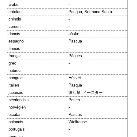
arabe
-
catalan
Pasqua, Setmana Santa
chinois
-
coréen
-
danois
påske
espagnol
Pascua
finnois
-
français
Pâques
grec
-
hébreu
-
hongrois
Húsvét
italien
Pasqua
japonais
復活祭, イースター
néerlandais
Pasen
norvégien
-
occitan
Pascas
polonais
Wielkanoc
portugais
-
roumain
-