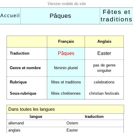
Fêtes et
Pâques
Accueil
traditions
Français
Anglais
Pâques
Easter
Traduction
pas de genre
Genre et nombre
féminin pluriel
singulier
Rubrique
fêtes et traditions
celebrations
Sous-rubrique
fêtes chrétiennes
christian festivals
Dans toutes les langues
langue
traduction
allemand
Ostern
anglais
Easter