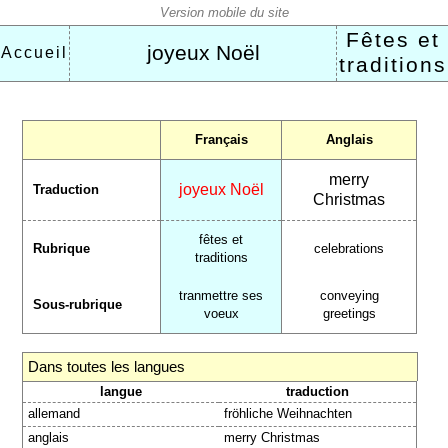
Fêtes et
joyeux Noël
Accueil
traditions
Français
Anglais
merry
joyeux Noël
Traduction
Christmas
fêtes et
Rubrique
celebrations
traditions
tranmettre ses
conveying
Sous-rubrique
voeux
greetings
Dans toutes les langues
langue
traduction
allemand
fröhliche Weihnachten
anglais
merry Christmas