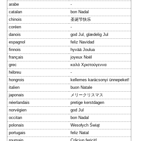
arabe
-
catalan
bon Nadal
chinois
圣诞节快乐
coréen
-
danois
god Jul, glædelig Jul
espagnol
feliz Navidad
finnois
hyvää Joulua
français
joyeux Noël
grec
καλά Χριστούγεννα
hébreu
-
hongrois
kellemes karácsonyi ünnepeket!
italien
buon Natale
japonais
メリークリスマス
néerlandais
pretige kerstdagen
norvégien
god Jul
occitan
bon Nadal
polonais
Wesołych Świąt
portugais
feliz Natal
roumain
Crăciun fericit!