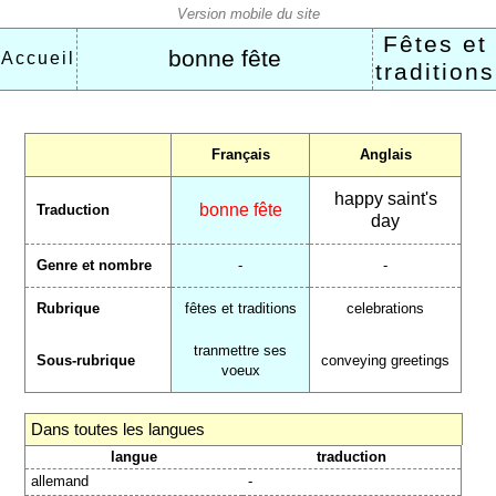
Fêtes et
bonne fête
Accueil
traditions
Français
Anglais
happy saint's
bonne fête
Traduction
day
Genre et nombre
-
-
Rubrique
fêtes et traditions
celebrations
tranmettre ses
Sous-rubrique
conveying greetings
voeux
Dans toutes les langues
langue
traduction
allemand
-