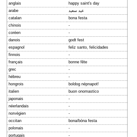
anglais
happy saint's day
arabe
عيد سعيد
catalan
bona festa
chinois
-
coréen
-
danois
godt fest
espagnol
feliz santo, felicidades
finnois
-
français
bonne fête
grec
-
hébreu
-
hongrois
boldog népnapot!
italien
buon onomastico
japonais
-
néerlandais
-
norvégien
-
occitan
bona/bòna festa
polonais
-
portugais
-