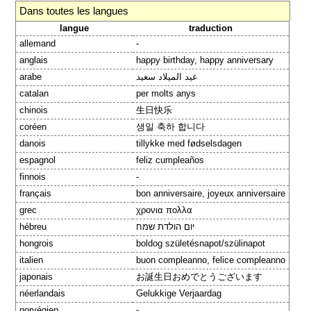
Dans toutes les langues
langue
traduction
allemand
-
anglais
happy birthday, happy anniversary
arabe
عيد الميلاد سعيد
catalan
per molts anys
chinois
生日快乐
coréen
생일 축하 합니다
danois
tillykke med fødselsdagen
espagnol
feliz cumpleaños
finnois
-
français
bon anniversaire, joyeux anniversaire
grec
χρονια πολλα
hébreu
יום הולדת שמח
hongrois
boldog születésnapot/szülinapot
italien
buon compleanno, felice compleanno
japonais
お誕生日おめでとうございます
néerlandais
Gelukkige Verjaardag
norvégien
-