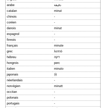
arabe
دقيقة
catalan
minut
chinois
-
coréen
-
danois
minut
espagnol
-
finnois
-
français
minute
grec
λεπτό
hébreu
דקה
hongrois
perc
italien
minuto
japonais
分
néerlandais
-
norvégien
minutt
occitan
-
polonais
-
portugais
-