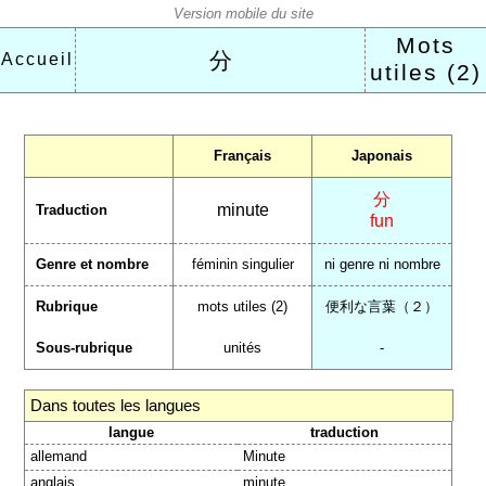
Mots
分
Accueil
utiles (2)
Français
Japonais
分
minute
Traduction
fun
Genre et nombre
féminin singulier
ni genre ni nombre
Rubrique
mots utiles (2)
便利な言葉（２）
Sous-rubrique
unités
-
Dans toutes les langues
langue
traduction
allemand
Minute
anglais
minute