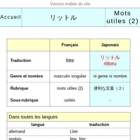
Mots
リットル
Accueil
utiles (2)
Français
Japonais
リットル
litre
Traduction
rittoru
Genre et nombre
masculin singulier
ni genre ni nombre
Rubrique
mots utiles (2)
便利な言葉（２）
Sous-rubrique
unités
-
Dans toutes les langues
langue
traduction
allemand
Liter
anglais
litre, liter