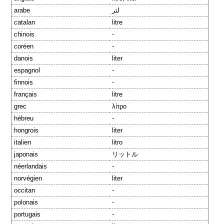
arabe
لتر
catalan
litre
chinois
-
coréen
-
danois
liter
espagnol
-
finnois
-
français
litre
grec
λίτρο
hébreu
-
hongrois
liter
italien
litro
japonais
リットル
néerlandais
-
norvégien
liter
occitan
-
polonais
-
portugais
-