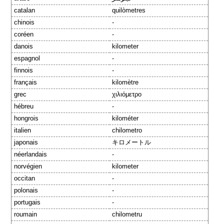
catalan
quilòmetres
chinois
-
coréen
-
danois
kilometer
espagnol
-
finnois
-
français
kilomètre
grec
χιλιόμετρο
hébreu
-
hongrois
kilométer
italien
chilometro
japonais
キロメートル
néerlandais
-
norvégien
kilometer
occitan
-
polonais
-
portugais
-
roumain
chilometru