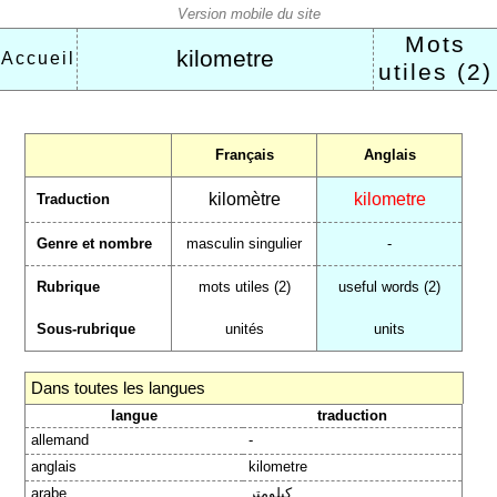
Mots
kilometre
Accueil
utiles (2)
Français
Anglais
kilomètre
kilometre
Traduction
Genre et nombre
masculin singulier
-
Rubrique
mots utiles (2)
useful words (2)
Sous-rubrique
unités
units
Dans toutes les langues
langue
traduction
allemand
-
anglais
kilometre
arabe
كيلومتر