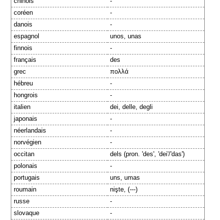
chinois
-
coréen
-
danois
-
espagnol
unos, unas
finnois
-
français
des
grec
πολλά
hébreu
-
hongrois
-
italien
dei, delle, degli
japonais
-
néerlandais
-
norvégien
-
occitan
dels (pron. 'des', 'dei'/'das')
polonais
-
portugais
uns, umas
roumain
nişte, (---)
russe
-
slovaque
-