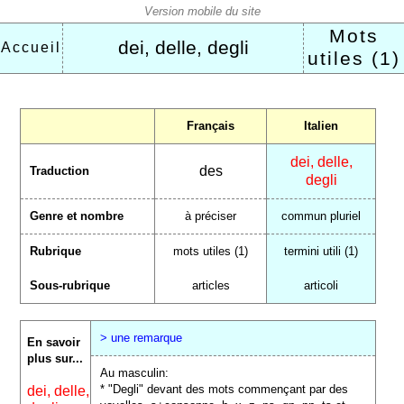
Mots
dei, delle, degli
Accueil
utiles (1)
Français
Italien
dei, delle,
des
Traduction
degli
Genre et nombre
à préciser
commun pluriel
Rubrique
mots utiles (1)
termini utili (1)
Sous-rubrique
articles
articoli
> une remarque
En savoir
plus sur...
Au masculin:
* "Degli" devant des mots commençant par des
dei, delle,