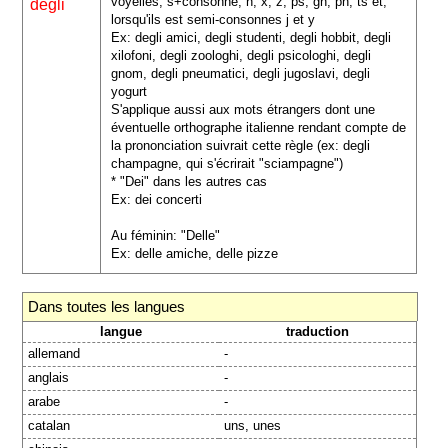
voyelles, s+consonne, h, x, z, ps, gn, pn, ts et,
degli
lorsqu'ils est semi-consonnes j et y
Ex: degli amici, degli studenti, degli hobbit, degli
xilofoni, degli zoologhi, degli psicologhi, degli
gnom, degli pneumatici, degli jugoslavi, degli
yogurt
S'applique aussi aux mots étrangers dont une
éventuelle orthographe italienne rendant compte de
la prononciation suivrait cette règle (ex: degli
champagne, qui s'écrirait "sciampagne")
* "Dei" dans les autres cas
Ex: dei concerti
Au féminin: "Delle"
Ex: delle amiche, delle pizze
Dans toutes les langues
langue
traduction
allemand
-
anglais
-
arabe
-
catalan
uns, unes