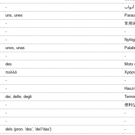
-
uns, unes
Paraul
-
常用词
-
-
-
Nyttig
unos, unas
Palabr
-
-
des
Mots u
πολλά
Χρήσι
-
-
-
Haszn
dei, delle, degli
Termini
-
便利な
-
-
-
-
dels (pron. 'des', 'dei'/'das')
-