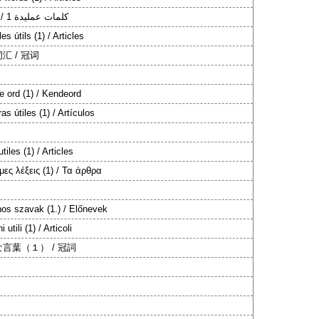
كلمات عمليدة 1 / أدوات
es útils (1) / Articles
汇 / 冠词
e ord (1) / Kendeord
as útiles (1) / Artículos
tiles (1) / Articles
μες λέξεις (1) / Τα άρθρα
os szavak (1.) / Előnevek
 utili (1) / Articoli
言葉（１） / 冠詞