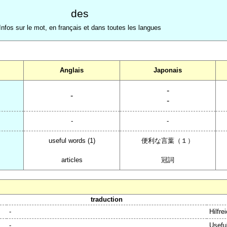
des
Infos sur le mot, en français et dans toutes les langues
Anglais
Japonais
-
-
-
-
-
useful words (1)
便利な言葉（１）
articles
冠詞
traduction
-
Hilfre
-
Useful