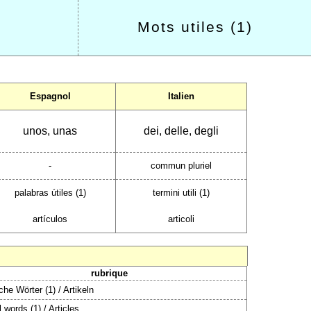
Mots utiles (1)
Espagnol
Italien
unos, unas
dei, delle, degli
-
commun pluriel
palabras útiles (1)
termini utili (1)
artículos
articoli
rubrique
iche Wörter (1) / Artikeln
 words (1) / Articles