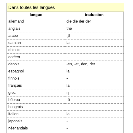
Dans toutes les langues
langue
traduction
allemand
die die der der
anglais
the
arabe
ال
catalan
la
chinois
-
coréen
-
danois
-en, -et, den, det
espagnol
la
finnois
-
français
la
grec
η
hébreu
-ה
hongrois
-
italien
la
japonais
-
néerlandais
-