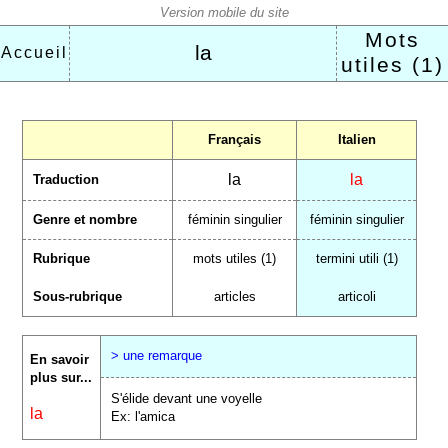
Mots
la
Accueil
utiles (1)
Français
Italien
la
la
Traduction
Genre et nombre
féminin singulier
féminin singulier
Rubrique
mots utiles (1)
termini utili (1)
Sous-rubrique
articles
articoli
> une remarque
En savoir
plus sur...
S'élide devant une voyelle
la
Ex: l'amica