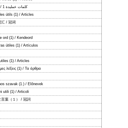
كلمات عمليدة 1 / أدوات
es útils (1) / Articles
汇 / 冠词
e ord (1) / Kendeord
as útiles (1) / Artículos
tiles (1) / Articles
μες λέξεις (1) / Τα άρθρα
os szavak (1.) / Előnevek
 utili (1) / Articoli
言葉（１） / 冠詞