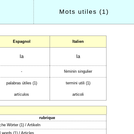
Mots utiles (1)
Espagnol
Italien
la
la
-
féminin singulier
palabras útiles (1)
termini utili (1)
artículos
articoli
rubrique
iche Wörter (1) / Artikeln
 words (1) / Articles