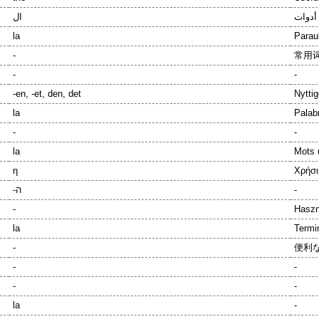
ال
la
Paraul
-
常用词
-
-
-en, -et, den, det
Nyttig
la
Palabr
-
-
la
Mots u
η
Χρήσι
-ה
-
-
Haszn
la
Termini
-
便利な
-
-
-
-
la
-