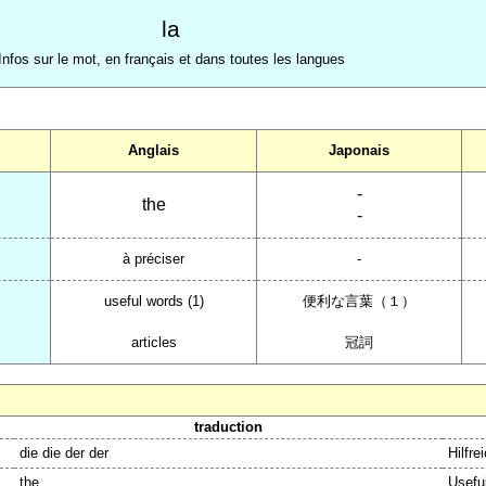
la
Infos sur le mot, en français et dans toutes les langues
Anglais
Japonais
-
the
-
à préciser
-
useful words (1)
便利な言葉（１）
articles
冠詞
traduction
die die der der
Hilfre
the
Useful