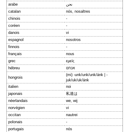
arabe
نحن
catalan
nós, nosaltres
chinois
-
coréen
-
danois
vi
espagnol
nosotros
finnois
-
français
nous
grec
εμείς
hébreu
אנחנו
(mi) -unk/unk/unk/ánk | -
hongrois
juk/uk/uk/ánk
italien
noi
japonais
私達は
néerlandais
we, wij
norvégien
vi
occitan
nautrei
polonais
-
portugais
nós