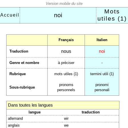
Mots
noi
Accueil
utiles (1)
Français
Italien
nous
noi
Traduction
Genre et nombre
à préciser
-
Rubrique
mots utiles (1)
termini utili (1)
pronoms
pronomi
Sous-rubrique
personnels
personali
Dans toutes les langues
langue
traduction
allemand
wir
anglais
we