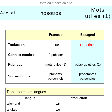
Mots
nosotros
Accueil
utiles (1)
Français
Espagnol
nous
nosotros
Traduction
Genre et nombre
à préciser
-
Rubrique
mots utiles (1)
palabras útiles (1)
pronoms
pronombres
Sous-rubrique
personnels
personales
Dans toutes les langues
langue
traduction
allemand
wir
anglais
we