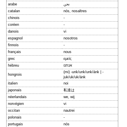
arabe
نحن
catalan
nós, nosaltres
chinois
-
coréen
-
danois
vi
espagnol
nosotros
finnois
-
français
nous
grec
εμείς
hébreu
אנחנו
(mi) -unk/unk/unk/ánk | -
hongrois
juk/uk/uk/ánk
italien
noi
japonais
私達は
néerlandais
we, wij
norvégien
vi
occitan
nautrei
polonais
-
portugais
nós