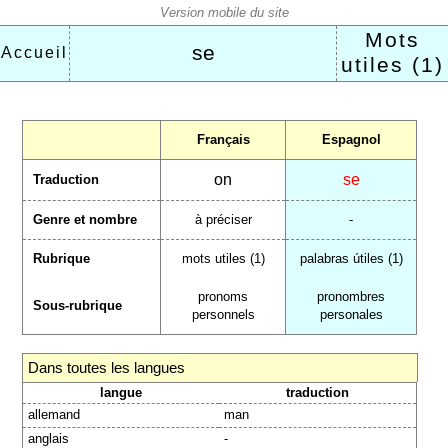
Mots
se
Accueil
utiles (1)
Français
Espagnol
on
se
Traduction
Genre et nombre
à préciser
-
Rubrique
mots utiles (1)
palabras útiles (1)
pronoms
pronombres
Sous-rubrique
personnels
personales
Dans toutes les langues
langue
traduction
allemand
man
anglais
-