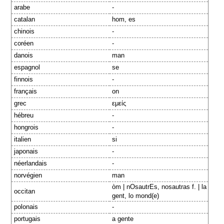
arabe
-
catalan
hom, es
chinois
-
coréen
-
danois
man
espagnol
se
finnois
-
français
on
grec
εμείς
hébreu
-
hongrois
-
italien
si
japonais
-
néerlandais
-
norvégien
man
òm | nOsautrEs, nosautras f. | la
occitan
gent, lo mond(e)
polonais
-
portugais
a gente