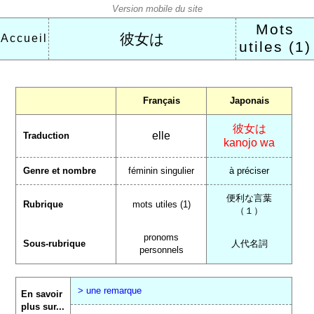
Mots
彼女は
Accueil
utiles (1)
Français
Japonais
彼女は
elle
Traduction
kanojo wa
Genre et nombre
féminin singulier
à préciser
便利な言葉
Rubrique
mots utiles (1)
（１）
pronoms
Sous-rubrique
人代名詞
personnels
> une remarque
En savoir
plus sur...