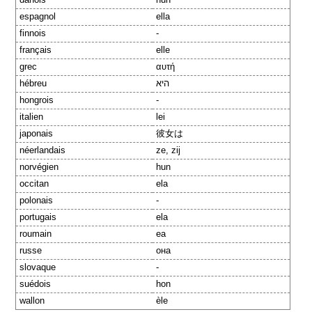
espagnol
ella
finnois
-
français
elle
grec
αυτή
hébreu
היא
hongrois
-
italien
lei
japonais
彼女は
néerlandais
ze, zij
norvégien
hun
occitan
ela
polonais
-
portugais
ela
roumain
ea
russe
она
slovaque
-
suédois
hon
wallon
èle