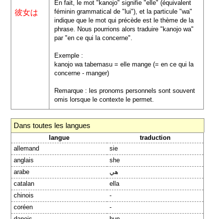
En fait, le mot "kanojo" signifie "elle" (équivalent
féminin grammatical de "lui"), et la particule "wa"
彼女は
indique que le mot qui précède est le thème de la
phrase. Nous pourrions alors traduire "kanojo wa"
par "en ce qui la concerne".
Exemple :
kanojo wa tabemasu = elle mange (= en ce qui la
concerne - manger)
Remarque : les pronoms personnels sont souvent
omis lorsque le contexte le permet.
Dans toutes les langues
langue
traduction
allemand
sie
anglais
she
arabe
هي
catalan
ella
chinois
-
coréen
-
danois
hun