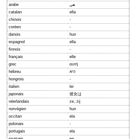
arabe
هي
catalan
ella
chinois
-
coréen
-
danois
hun
espagnol
ella
finnois
-
français
elle
grec
αυτή
hébreu
היא
hongrois
-
italien
lei
japonais
彼女は
néerlandais
ze, zij
norvégien
hun
occitan
ela
polonais
-
portugais
ela
roumain
ea