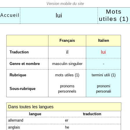
Mots
lui
Accueil
utiles (1)
Français
Italien
il
lui
Traduction
Genre et nombre
masculin singulier
-
Rubrique
mots utiles (1)
termini utili (1)
pronoms
pronomi
Sous-rubrique
personnels
personali
Dans toutes les langues
langue
traduction
allemand
er
anglais
he