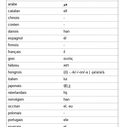
arabe
هو
catalan
ell
chinois
-
coréen
-
danois
han
espagnol
él
finnois
-
français
il
grec
αυτός
hébreu
חוא
hongrois
(ő) -,-ik/-/-on/-a | -ja/a/a/á
italien
lui
japonais
彼は
néerlandais
hij
norvégien
han
occitan
el, eu
polonais
-
portugais
ele
roumain
el