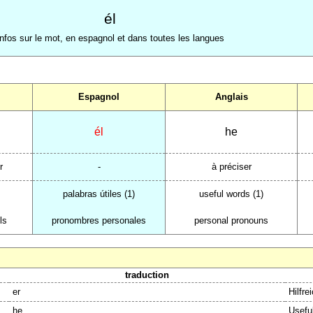
él
Infos sur le mot, en espagnol et dans toutes les langues
Espagnol
Anglais
él
he
r
-
à préciser
palabras útiles (1)
useful words (1)
ls
pronombres personales
personal pronouns
traduction
er
Hilfr
he
Usefu