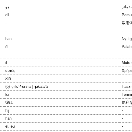
هو
ell
Parau
-
常用词
-
-
han
Nyttig
él
Palab
-
-
il
Mots 
αυτός
Χρήσι
חוא
-
(ő) -,-ik/-/-on/-a | -ja/a/a/á
Haszn
lui
Termin
彼は
便利な
hij
-
han
-
el, eu
-