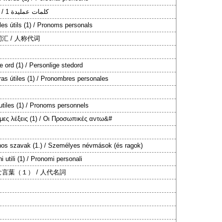
كلمات عمليدة 1 / ضمائر
les útils (1) / Pronoms personals
汇 / 人称代词
e ord (1) / Personlige stedord
ras útiles (1) / Pronombres personales
utiles (1) / Pronoms personnels
μες λέξεις (1) / Οι Προσωπικές αντω&#
os szavak (1.) / Személyes névmások (és ragok)
i utili (1) / Pronomi personali
言葉（１） / 人代名詞