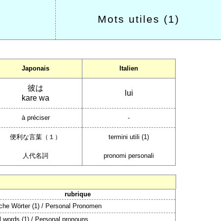
Mots utiles (1)
Japonais
Italien
彼は
lui
kare wa
à préciser
-
便利な言葉（１）
termini utili (1)
人代名詞
pronomi personali
rubrique
eiche Wörter (1) / Personal Pronomen
l words (1) / Personal pronouns