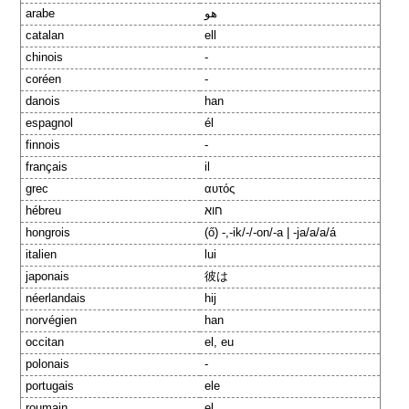
arabe
هو
catalan
ell
chinois
-
coréen
-
danois
han
espagnol
él
finnois
-
français
il
grec
αυτός
hébreu
חוא
hongrois
(ő) -,-ik/-/-on/-a | -ja/a/a/á
italien
lui
japonais
彼は
néerlandais
hij
norvégien
han
occitan
el, eu
polonais
-
portugais
ele
roumain
el