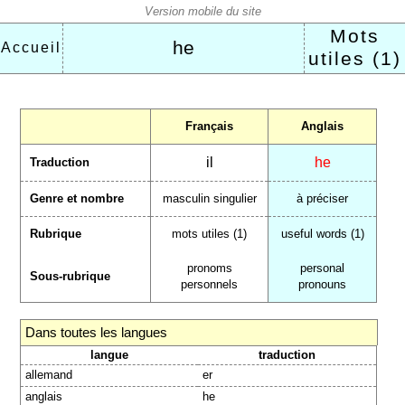
Mots
he
Accueil
utiles (1)
Français
Anglais
il
he
Traduction
Genre et nombre
masculin singulier
à préciser
Rubrique
mots utiles (1)
useful words (1)
pronoms
personal
Sous-rubrique
personnels
pronouns
Dans toutes les langues
langue
traduction
allemand
er
anglais
he