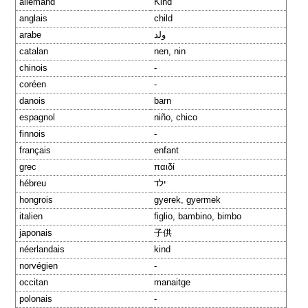
allemand
Kind
anglais
child
arabe
ولد
catalan
nen, nin
chinois
-
coréen
-
danois
barn
espagnol
niño, chico
finnois
-
français
enfant
grec
παιδί
hébreu
ילד
hongrois
gyerek, gyermek
italien
figlio, bambino, bimbo
japonais
子供
néerlandais
kind
norvégien
-
occitan
manaitge
polonais
-