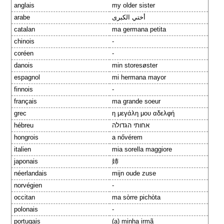
anglais
my older sister
arabe
أختي الكبرى
catalan
ma germana petita
chinois
-
coréen
-
danois
min storesøster
espagnol
mi hermana mayor
finnois
-
français
ma grande soeur
grec
η μεγάλη μου αδελφή
hébreu
אחותי הגדולה
hongrois
a nővérem
italien
mia sorella maggiore
japonais
姉
néerlandais
mijn oude zuse
norvégien
-
occitan
ma sòrre pichòta
polonais
-
portugais
(a) minha irmã