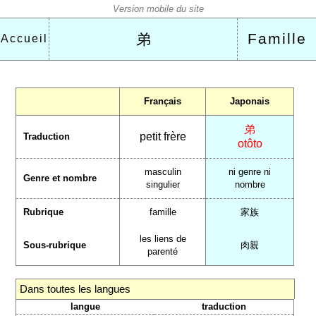
Famille
弟
Accueil
Français
Japonais
弟
petit frère
Traduction
otôto
masculin
ni genre ni
Genre et nombre
singulier
nombre
Rubrique
famille
家族
les liens de
Sous-rubrique
肉親
parenté
Dans toutes les langues
langue
traduction