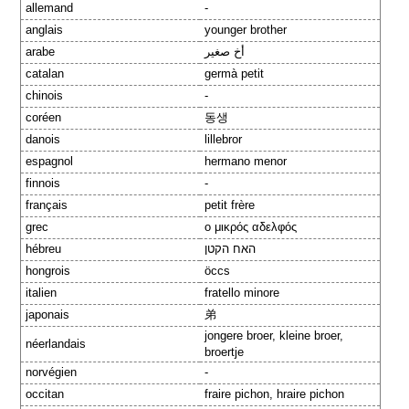
allemand
-
anglais
younger brother
arabe
أخ صغير
catalan
germà petit
chinois
-
coréen
동생
danois
lillebror
espagnol
hermano menor
finnois
-
français
petit frère
grec
ο μικρός αδελφός
hébreu
האח הקטן
hongrois
öccs
italien
fratello minore
japonais
弟
jongere broer, kleine broer,
néerlandais
broertje
norvégien
-
occitan
fraire pichon, hraire pichon