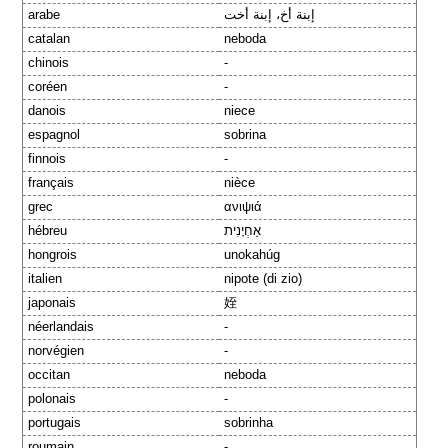
arabe
إبنة أخ، إبنة أخت
catalan
neboda
chinois
-
coréen
-
danois
niece
espagnol
sobrina
finnois
-
français
nièce
grec
ανιψιά
hébreu
אַחְיָנִית
hongrois
unokahúg
italien
nipote (di zio)
japonais
姪
néerlandais
-
norvégien
-
occitan
neboda
polonais
-
portugais
sobrinha
roumain
-