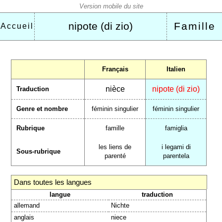
nipote (di zio)
Famille
Accueil
Français
Italien
nièce
nipote (di zio)
Traduction
Genre et nombre
féminin singulier
féminin singulier
Rubrique
famille
famiglia
les liens de
i legami di
Sous-rubrique
parenté
parentela
Dans toutes les langues
langue
traduction
allemand
Nichte
anglais
niece