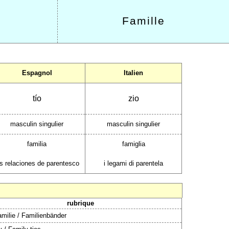
Famille
Espagnol
Italien
tío
zio
masculin singulier
masculin singulier
familia
famiglia
as relaciones de parentesco
i legami di parentela
rubrique
amilie / Familienbänder