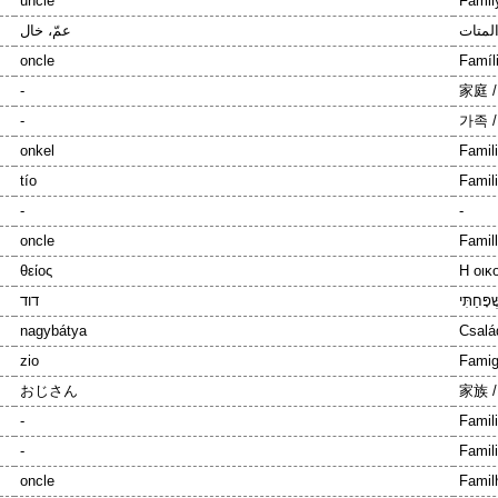
uncle
Family
المتات
عمّ، خال
oncle
Famíli
-
家庭 
-
가족 
onkel
Famil
tío
Famil
-
-
oncle
Famill
θείος
Η οικ
ָחַתִּי
דוד
nagybátya
Csalá
zio
Famigl
おじさん
家族 
-
Famil
-
Famil
oncle
Familh