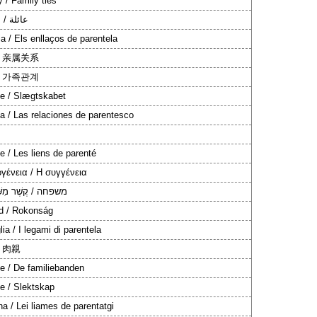
 / Family ties
عائلة / 
a / Els enllaços de parentela
/ 亲属关系
/ 가족관계
ie / Slægtskabet
ia / Las relaciones de parentesco
e / Les liens de parenté
ογένεια / Η συγγένεια
משפחה / קֶשֶׁר מִשֶּׁפּ
d / Rokonság
ia / I legami di parentela
/ 肉親
ie / De familiebanden
ie / Slektskap
a / Lei liames de parentatgi