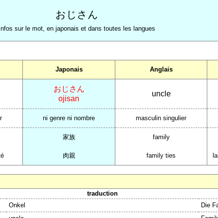
おじさん
Infos sur le mot, en japonais et dans toutes les langues
Japonais
Anglais
おじさん
uncle
ojisan
r
ni genre ni nombre
masculin singulier
家族
family
té
肉親
family ties
l
traduction
Onkel
Die F