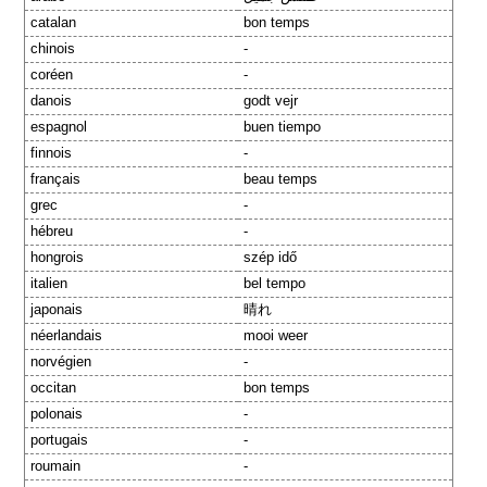
catalan
bon temps
chinois
-
coréen
-
danois
godt vejr
espagnol
buen tiempo
finnois
-
français
beau temps
grec
-
hébreu
-
hongrois
szép idő
italien
bel tempo
japonais
晴れ
néerlandais
mooi weer
norvégien
-
occitan
bon temps
polonais
-
portugais
-
roumain
-