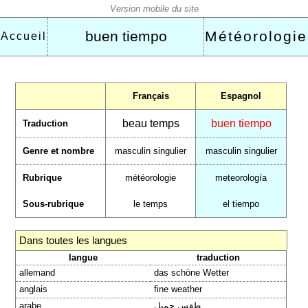
buen tiempo
Météorologie
Accueil
Français
Espagnol
beau temps
buen tiempo
Traduction
Genre et nombre
masculin singulier
masculin singulier
Rubrique
météorologie
meteorología
Sous-rubrique
le temps
el tiempo
Dans toutes les langues
langue
traduction
allemand
das schöne Wetter
anglais
fine weather
arabe
طقس جميل