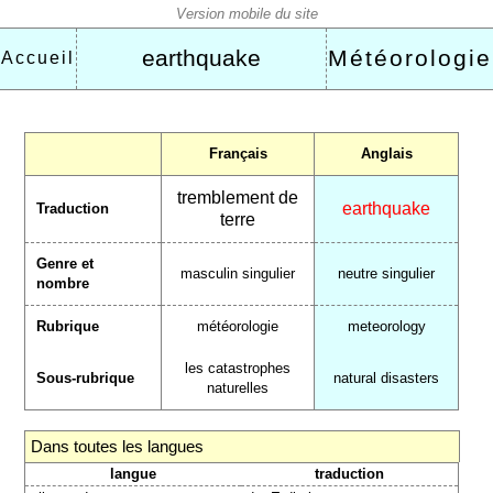
earthquake
Météorologie
Accueil
Français
Anglais
tremblement de
earthquake
Traduction
terre
Genre et
masculin singulier
neutre singulier
nombre
Rubrique
météorologie
meteorology
les catastrophes
Sous-rubrique
natural disasters
naturelles
Dans toutes les langues
langue
traduction