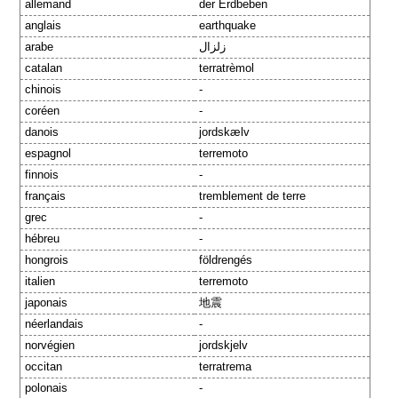
allemand
der Erdbeben
anglais
earthquake
arabe
زلزال
catalan
terratrèmol
chinois
-
coréen
-
danois
jordskælv
espagnol
terremoto
finnois
-
français
tremblement de terre
grec
-
hébreu
-
hongrois
földrengés
italien
terremoto
japonais
地震
néerlandais
-
norvégien
jordskjelv
occitan
terratrema
polonais
-