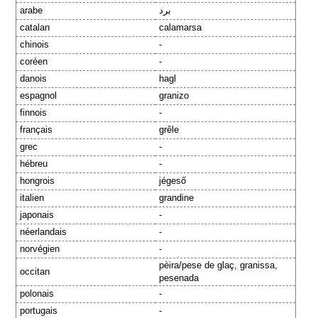
arabe
برد
catalan
calamarsa
chinois
-
coréen
-
danois
hagl
espagnol
granizo
finnois
-
français
grêle
grec
-
hébreu
-
hongrois
jégeső
italien
grandine
japonais
-
néerlandais
-
norvégien
-
pèira/pese de glaç, granissa,
occitan
pesenada
polonais
-
portugais
-