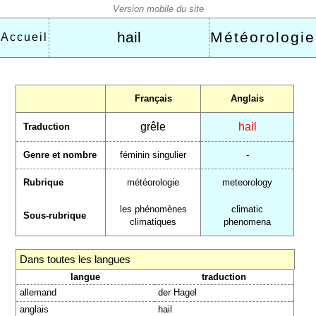
hail
Météorologie
Accueil
Français
Anglais
grêle
hail
Traduction
Genre et nombre
féminin singulier
-
Rubrique
météorologie
meteorology
les phénomènes
climatic
Sous-rubrique
climatiques
phenomena
Dans toutes les langues
langue
traduction
allemand
der Hagel
anglais
hail